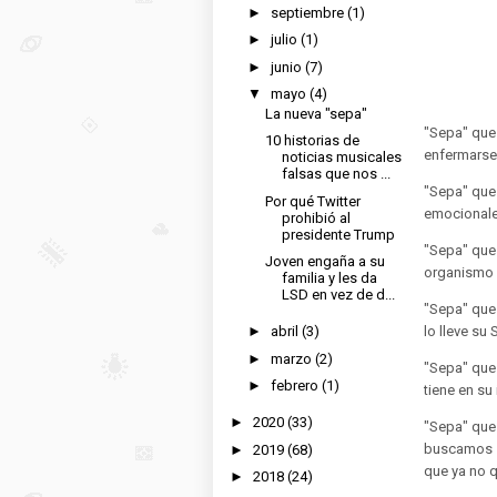
►
septiembre
(1)
►
julio
(1)
►
junio
(7)
▼
mayo
(4)
La nueva "sepa"
"Sepa" que
10 historias de
enfermarse,
noticias musicales
falsas que nos ...
"Sepa" que 
Por qué Twitter
emocionale
prohibió al
presidente Trump
"Sepa" que 
Joven engaña a su
organismo e
familia y les da
LSD en vez de d...
"Sepa" que 
lo lleve su 
►
abril
(3)
►
marzo
(2)
"Sepa" que 
►
febrero
(1)
tiene en su 
►
2020
(33)
"Sepa" que 
buscamos so
►
2019
(68)
que ya no q
►
2018
(24)