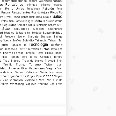
Redes
Recomendaciones
Record Guinness
es
Reflexiones
Reformas
Refranes
Regalos
Reino Unido
Religión
on
Relaciones
René
Restaurantes
Ricos
o
Renovar
Ricardo Arjona
Rio
Salud
River
Robo
Rusia
iro
Robot
Rock
Ropa
Santa Claus
 Potosí
San Patricio
Sangre
Sastrería
Seguridad
ro
Semana Santa
Sentencia
Señora
SEO
Sexo
Sexualidad
Sindicato
Smartphone
ad
Sostenibilidad
Sócrates
Software
Sol
Soldado
of Freedom
Spoiler
Stargate
Stranger Things
Suicidio
ng
Suecia
Sueños
Tailandia
Taiwán
Taj
Tecnología
Teléfono
Tarjeta
Tatuajes
Té
Terror
ión
Tetas
Tendencia
Terrorismo
Texto
The
Thelma Fardin
s
Threads
Tierra
TikTok
Tinder
Títulos
Tomate
Toro
Torres Gemelas
Tortura
o
Trap
Trasero
Trata de blanca
Travesti
Tren
Trump
Turismo
Trujillo
Twitter
Uber
sidad
Universo
Vacaciones
Vagina
Uñas
Van
Vaticano
Vehículos
andalismo
Varios
Vejez
Videos
Ventajas
Ventas
Viajes
Viejos
za
Vida
Violación
Violencia
Viral
Virus
s
Vino
Vista
Whatsapp
Vulva
Yankees
Youtube
Zac Efron