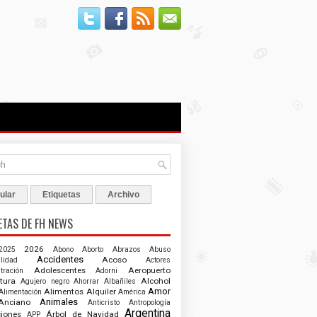
ular
Etiquetas
Archivo
ETAS DE FH NEWS
2026
2025
Abono
Aborto
Abrazos
Abuso
Accidentes
Acoso
ilidad
Actores
Adolescentes
Aeropuerto
tración
Adorni
tura
Alcohol
Agujero negro
Ahorrar
Albañiles
Amor
Alimentos
Alquiler
Alimentación
América
Animales
Anciano
Anticristo
Antropología
Argentina
ciones
Árbol de Navidad
APP