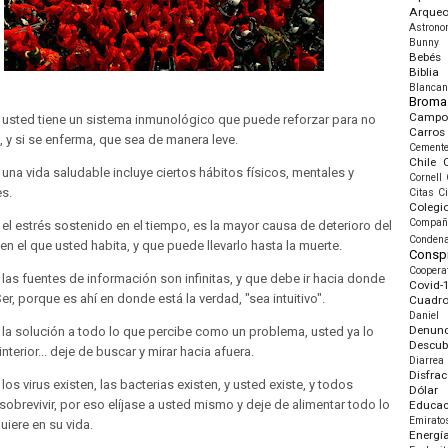
Arqueo
Astrono
Bunny
Bebés
Biblia
Blancan
Broma
Campo
 usted tiene un sistema inmunológico que puede reforzar para no
Carros
 y si se enferma, que sea de manera leve.
Cemente
Chile
una vida saludable incluye ciertos hábitos físicos, mentales y
Cornell
s.
Citas
C
Colegi
Compañ
el estrés sostenido en el tiempo, es la mayor causa de deterioro del
Conden
n el que usted habita, y que puede llevarlo hasta la muerte.
Conspi
Coopera
las fuentes de información son infinitas, y que debe ir hacia donde
Covid-
Ser, porque es ahí en donde está la verdad, "sea intuitivo".
Cuadr
Daniel
Denunc
la solución a todo lo que percibe como un problema, usted ya lo
Descub
interior... deje de buscar y mirar hacia afuera.
Diarrea
Disfrac
los virus existen, las bacterias existen, y usted existe, y todos
Dólar
brevivir, por eso elíjase a usted mismo y deje de alimentar todo lo
Educac
Emirato
uiere en su vida.
Energí