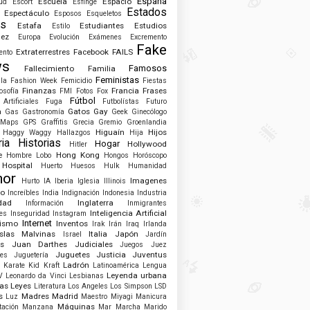
España
Escuela
Espacio
tud
Escort
Esfinge
Estados
Espectáculo
Esposos
Esqueletos
os
Estafa
Estudiantes
Estudios
Estilo
dez
Europa
Evolución
Exámenes
Excremento
Fake
Extraterrestres
Facebook
FAILS
ento
ws
Famosos
Fallecimiento
Familia
Feministas
la
Fashion Week
Femicidio
Fiestas
Finanzas
Francia
Frases
losofía
FMI
Fotos
Fox
Fútbol
Artificiales
Fuga
Futbolístas
Futuro
a
Gatos
Gay
Gas
Gastronomía
Geek
Ginecólogo
 Maps
GPS
Graffitis
Grecia
Gremio
Groenlandia
Higuaín
Hijos
Haggy Waggy
Hallazgos
Hija
ria
Historias
Hogar
Hollywood
Hitler
e
Hong Kong
Hombre Lobo
Hongos
Horóscopo
Hospital
Huerto
Huesos
Hulk
Humanidad
or
Imagenes
Hurto
IA
Iberia
Iglesia
Illinois
io
Increíbles
India
Indignación
Indonesia
Industria
idad
Inglaterra
Información
Inmigrantes
Inteligencia Artificial
es
Inseguridad
Instagram
Internet
rismo
Inventos
Irak
Irán
Iraq
Irlanda
Islas Malvinas
Italia
Japón
Israel
Jardín
s
Juan Darthes
Judiciales
Juegos
Juez
Juguetes
Justicia
Juventus
es
Juguetería
Ladrón
Karate Kid
Kraft
Latinoamérica
Lengua
Leyenda urbana
V
Leonardo da Vinci
Lesbianas
as
Leyes
Literatura
Los Angeles
Los Simpson
LSD
s
Madres
Madrid
Luz
Maestro Miyagi
Manicura
Máquinas
tación
Manzana
Mar
Marcha
Marido