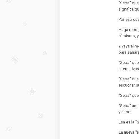
"Sepa" que
significa q
Por eso cua
Haga reposo
sí mismo, y
Y vaya al m
para sanar
"Sepa" que 
alternativa
"Sepa" que 
escuchar su
"Sepa" que 
"Sepa" amar
y ahora
Esa es la "
La nueva "