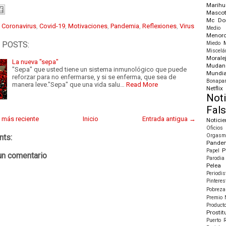
Marih
Masco
Mc Don
:
Coronavirus
,
Covid-19
,
Motivaciones
,
Pandemia
,
Reflexiones
,
Virus
Medio O
Menor
 POSTS:
Miedo
Miscelá
Morale
La nueva "sepa"
Mudan
"Sepa" que usted tiene un sistema inmunológico que puede
Mundia
reforzar para no enfermarse, y si se enferma, que sea de
Bonapar
manera leve."Sepa" que una vida salu…
Read More
Netflix
Noti
Fal
 más reciente
Inicio
Entrada antigua →
Noticie
Oficios
Orgasm
ts:
Pande
P
Papel
un comentario
Parodia
Pelea
Periodis
Pinteres
Pobreza
Premio 
Product
Prostit
Puerto R