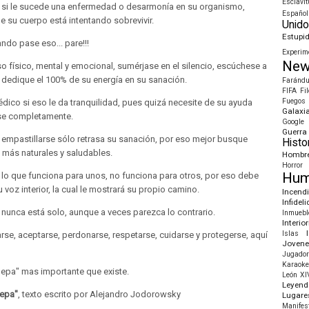
Esclavi
 si le sucede una enfermedad o desarmonía en su organismo,
Español
ue su cuerpo está intentando sobrevivir.
Unid
Estupi
ndo pase eso... pare!!!
Experim
Ne
 físico, mental y emocional, sumérjase en el silencio, escúchese a
 dedique el 100% de su energía en su sanación.
Farándu
FIFA
Fi
Fuegos 
édico si eso le da tranquilidad, pues quizá necesite de su ayuda
Galaxi
se completamente.
Google
Guerra
empastillarse sólo retrasa su sanación, por eso mejor busque
Histo
s más naturales y saludables.
Hombr
Horror
Hum
lo que funciona para unos, no funciona para otros, por eso debe
 voz interior, la cual le mostrará su propio camino.
Incend
Infidel
nunca está solo, aunque a veces parezca lo contrario.
Inmuebl
Interio
Islas
se, aceptarse, perdonarse, respetarse, cuidarse y protegerse, aquí
Jovene
Jugador
Karaoke
Sepa" mas importante que existe.
León XI
Leyend
sepa"
, texto escrito por Alejandro Jodorowsky
Lugare
Manifes