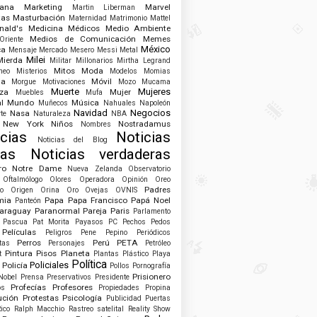
uana
Marketing
Marvel
Martin Liberman
tas
Masturbación
Maternidad
Matrimonio
Mattel
ald's
Medicina
Médicos
Medio Ambiente
Medios de Comunicación
Memes
riente
México
ca
Mensaje
Mercado
Mesero
Messi
Metal
Milei
Mierda
Militar
Millonarios
Mirtha Legrand
Mitos
Moda
neo
Misterios
Modelos
Momias
ja
Móvil
Morgue
Motivaciones
Mozo
Mucama
Muerte
Mujeres
za
Mujer
Muebles
Mufa
l
Mundo
Música
Muñecos
Nahuales
Napoleón
Navidad
Negocios
Nasa
te
Naturaleza
NBA
New York
Niños
Nostradamus
Nombres
cias
Noticias
Noticias del Blog
sas
Noticias verdaderas
ro
Notre Dame
Nueva Zelanda
Observatorio
Oftalmólogo
Olores
Operadora
Opinión
Oreo
Padres
o
Origen
Orina
Oro
Ovejas
OVNIS
mia
Papa
Papa Francisco
Papá Noel
Panteón
araguay
Paranormal
Pareja
Paris
Parlamento
Pascua
Pat Morita
Payasos
PC
Pechos
Pedos
Películas
Peligros
Pene
Pepino
Periódicos
Perros
Perú
PETA
tas
Personajes
Petróleo
Pintura
Pisos
Planeta
t
Plantas
Plástico
Playa
Política
Policiales
Policía
Pollos
Pornografía
Prisionero
Nobel
Prensa
Preservativos
Presidente
Profecías
Profesores
os
Propiedades
Propina
ución
Protestas
Psicología
Publicidad
Puertas
ico
Ralph Macchio
Rastreo satelital
Reality Show