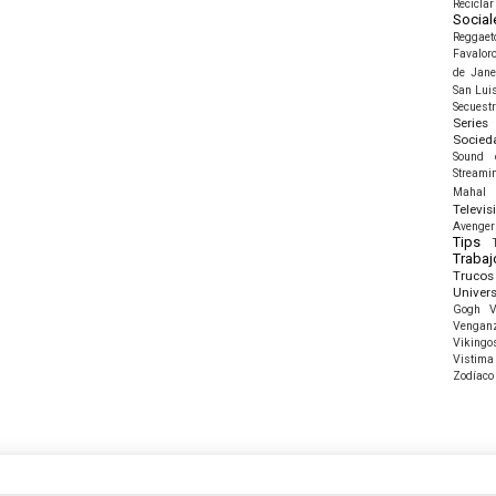
Reciclar
Social
Reggaet
Favalor
de Jane
San Luis
Secuest
Series
Socied
Sound 
Streami
Mahal
Televis
Avenger
Tips
Trabaj
Trucos
Univer
Gogh
V
Vengan
Vikingo
Vistima
Zodíaco