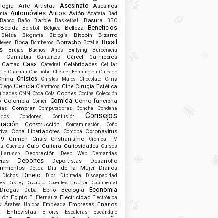
Asesinato
logía
Arte
Artistas
Asesinos
Automóviles
Autos
Avión
mía
Azafata
Bad
Barbie
Basura
Banco
Baño
Basketball
BBC
Beneficios
Bebida
Belleza
Béisbol
Bélgica
Bitcoin
Bizarro
Bielsa
Biografía
Biología
Brasil
Boca
Borracho
ieves
Bomberos
Botella
s
Brujas
Buenos Aires
Bullying
Burocracia
Cannabis
Cárcel
Carniceros
Cantantes
Casa
Cartas
Celebridades
Catedral
Celular
rio
Chamán
Chernóbil
Chester Bennington
Chicago
Chistes
China
Chistes Malos
Chocolate
Chris
Ciencia
Cine
Cirugía Estética
Ciego
Científicos
Coches
iudades
CNN
Coca Cola
Cocina
Colección
Comida
o
Colombia
Cómo funciona
Comer
Comprar
ías
Computadoras
Concha
Condena
Consejos
ados
Condones
Confusión
ración
Construcción
Contaminación
Coño
Copa Libertadores
Coronavirus
tiva
Cordoba
19
Crimen
Crisis
Cristianismo
Cronica TV
os
Culo
Cultura
Curiosidades
Cuentos
Cursos
Decoración
 Larusso
Deep Web
Demandas
Deportes
ias
Deportistas
Desarrollo
rimientos
Día de la Mujer
Diarios
Deuda
Dinero
Dichos
Dios
Diputada
Discapacidad
es
Doctor
Disney
Divorcio
Docentes
Documental
Economía
Drogas
Ebrio
Ecología
Dubai
ión
Egipto
Electricidad
El Eternauta
Electrónica
Empresas
Enanos
s Árabes Unidos
Empleada
a
Entrevistas
Errores
Escaleras
Escándalo