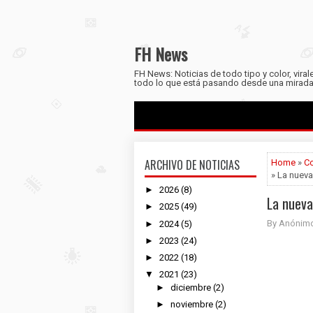
FH News
FH News: Noticias de todo tipo y color, viral
todo lo que está pasando desde una mirada 
ARCHIVO DE NOTICIAS
Home
»
Co
» La nueva
►
2026
(8)
La nueva
►
2025
(49)
By Anónim
►
2024
(5)
►
2023
(24)
►
2022
(18)
▼
2021
(23)
►
diciembre
(2)
►
noviembre
(2)