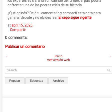
los expertos es clara: sin un cambio de rumbo, el país podría
enfrentar una de las peores crisis de su historia.
¿Qué opinás? Dejá tu comentario y compartí esta nota para
generar debate y no olvides leer
El cepo sigue vigente
.
at
abril 15, 2025
Compartir
0 comments:
Publicar un comentario
‹
Inicio
›
Ver versión web
Popular
Etiquetas
Archivo